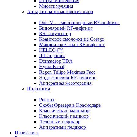
Интралипотерапия
Миостимуляция
Аппаратная косметология лица
Duet V — монополярный RF-лифтинг
Биполярный RF-лифтинг
RSL-скульптор
Квантовое омоложение Corage
Микроигольчатый RF-лифтинг
HELEO4™
IPL-терапия
Dermadrop TDA
Hydra Facial
Regen Trilipo Maximus Face
Эндотканевой RF-лифтинг
Аппаратная мезотерапия
Подология
Podofix
Скобы Фрезера в Краснодаре
Классический маникюр
Классический педикюр
Лечебный педикюр
Аппаратный педикюр
Прайс-лист