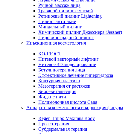
Ручной массаж лица
Травяной пилинг с маской
Ретиноевый пилинг Lightening
Пилинг анти-акне
Миндальный пилинг
Химический пилинг Джесснера (Jessner)
Пировиноградный пилинг
Инъекционная косметология
КОЛЛОСТ
Нитевой векторный лифтинг
Нитевое 3D-моделирование
Ботулинотерапия лица
Эффективное лечение гипергидроза
Контурная пластика
Мезотерапия от растяжек
Биоревитализация
Жидкие нити
Полимолочная кислота Cana
Аппаратная косметология и коррекция фигуры
Regen Trilipo Maximus Body
Прессотерапия
Субдермальная терапия