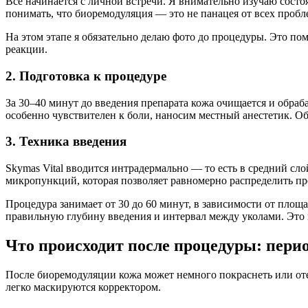
Все начинается с личной встречи. Я внимательно изучаю сост
понимать, что биоремодуляция — это не панацея от всех пробл
На этом этапе я обязательно делаю фото до процедуры. Это п
реакции.
2. Подготовка к процедуре
За 30–40 минут до введения препарата кожа очищается и обра
особенно чувствителен к боли, наносим местный анестетик. Об
3. Техника введения
Skymas Vital вводится интрадермально — то есть в средний сл
микропункций, которая позволяет равномерно распределить пре
Процедура занимает от 30 до 60 минут, в зависимости от площ
правильную глубину введения и интервал между уколами. Это
Что происходит после процедуры: пери
После биоремодуляции кожа может немного покраснеть или отеч
легко маскируются корректором.