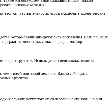
цов. Также мы обсуждаем ваши ожидания и цели. Важно
ровать несколько методик.
у тест на чувствительность, чтобы исключить аллергические
едства, которые минимизируют риск воспаления. Если пациент
арат содержит компоненты, снижающие дискомфорт.
им «перезагрузить». Используется специальная техника
и, чем с шеей или зоной декольте. Важно соблюдать
бочных эффектов.
редких случаях могут появиться небольшие синячки, но они