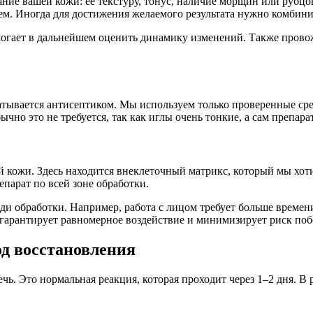
ояние вашей кожи: ее текстуру, тонус, наличие морщин или руб
ем. Иногда для достижения желаемого результата нужно комбини
омогает в дальнейшем оценить динамику изменений. Также провож
батывается антисептиком. Мы используем только проверенные ср
ычно это не требуется, так как иглы очень тонкие, а сам преп
ой кожи. Здесь находится внеклеточный матрикс, который мы хот
парат по всей зоне обработки.
ади обработки. Например, работа с лицом требует больше времен
 гарантирует равномерное воздействие и минимизирует риск по
од восстановления
ь. Это нормальная реакция, которая проходит через 1–2 дня. В 