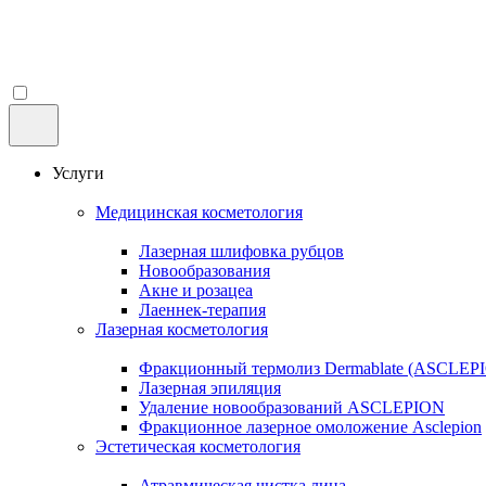
Услуги
Медицинская косметология
Лазерная шлифовка рубцов
Новообразования
Акне и розацеа
Лаеннек-терапия
Лазерная косметология
Фракционный термолиз Dermablate (ASCLEP
Лазерная эпиляция
Удаление новообразований ASCLEPION
Фракционное лазерное омоложение Asclepion
Эстетическая косметология
Атравмическая чистка лица