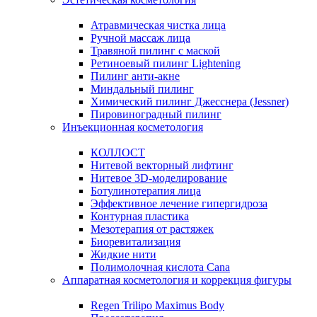
Атравмическая чистка лица
Ручной массаж лица
Травяной пилинг с маской
Ретиноевый пилинг Lightening
Пилинг анти-акне
Миндальный пилинг
Химический пилинг Джесснера (Jessner)
Пировиноградный пилинг
Инъекционная косметология
КОЛЛОСТ
Нитевой векторный лифтинг
Нитевое 3D-моделирование
Ботулинотерапия лица
Эффективное лечение гипергидроза
Контурная пластика
Мезотерапия от растяжек
Биоревитализация
Жидкие нити
Полимолочная кислота Cana
Аппаратная косметология и коррекция фигуры
Regen Trilipo Maximus Body