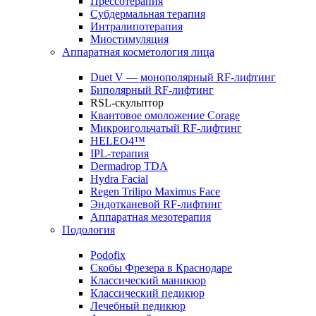
Прессотерапия
Субдермальная терапия
Интралипотерапия
Миостимуляция
Аппаратная косметология лица
Duet V — монополярный RF-лифтинг
Биполярный RF-лифтинг
RSL-скульптор
Квантовое омоложение Corage
Микроигольчатый RF-лифтинг
HELEO4™
IPL-терапия
Dermadrop TDA
Hydra Facial
Regen Trilipo Maximus Face
Эндотканевой RF-лифтинг
Аппаратная мезотерапия
Подология
Podofix
Скобы Фрезера в Краснодаре
Классический маникюр
Классический педикюр
Лечебный педикюр