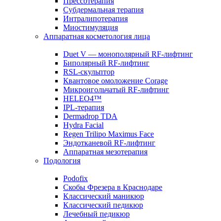
Прессотерапия
Субдермальная терапия
Интралипотерапия
Миостимуляция
Аппаратная косметология лица
Duet V — монополярный RF-лифтинг
Биполярный RF-лифтинг
RSL-скульптор
Квантовое омоложение Corage
Микроигольчатый RF-лифтинг
HELEO4™
IPL-терапия
Dermadrop TDA
Hydra Facial
Regen Trilipo Maximus Face
Эндотканевой RF-лифтинг
Аппаратная мезотерапия
Подология
Podofix
Скобы Фрезера в Краснодаре
Классический маникюр
Классический педикюр
Лечебный педикюр