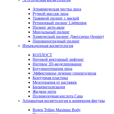
Атравмическая чистка лица
Ручной массаж лица
Травяной пилинг с маской
Ретиноевый пилинг Lightening
Пилинг анти-акне
Миндальный пилинг
Химический пилинг Джесснера (Jessner)
Пировиноградный пилинг
Инъекционная косметология
КОЛЛОСТ
Нитевой векторный лифтинг
Нитевое 3D-моделирование
Ботулинотерапия лица
Эффективное лечение гипергидроза
Контурная пластика
Мезотерапия от растяжек
Биоревитализация
Жидкие нити
Полимолочная кислота Cana
Аппаратная косметология и коррекция фигуры
Regen Trilipo Maximus Body