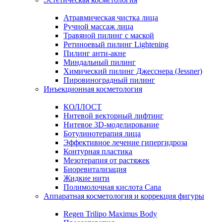
Атравмическая чистка лица
Ручной массаж лица
Травяной пилинг с маской
Ретиноевый пилинг Lightening
Пилинг анти-акне
Миндальный пилинг
Химический пилинг Джесснера (Jessner)
Пировиноградный пилинг
Инъекционная косметология
КОЛЛОСТ
Нитевой векторный лифтинг
Нитевое 3D-моделирование
Ботулинотерапия лица
Эффективное лечение гипергидроза
Контурная пластика
Мезотерапия от растяжек
Биоревитализация
Жидкие нити
Полимолочная кислота Cana
Аппаратная косметология и коррекция фигуры
Regen Trilipo Maximus Body