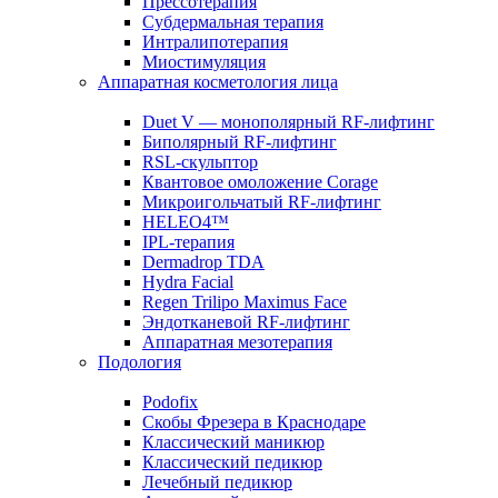
Прессотерапия
Субдермальная терапия
Интралипотерапия
Миостимуляция
Аппаратная косметология лица
Duet V — монополярный RF-лифтинг
Биполярный RF-лифтинг
RSL-скульптор
Квантовое омоложение Corage
Микроигольчатый RF-лифтинг
HELEO4™
IPL-терапия
Dermadrop TDA
Hydra Facial
Regen Trilipo Maximus Face
Эндотканевой RF-лифтинг
Аппаратная мезотерапия
Подология
Podofix
Скобы Фрезера в Краснодаре
Классический маникюр
Классический педикюр
Лечебный педикюр