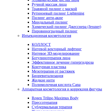
Ручной массаж лица
Травяной пилинг с маской
Ретиноевый пилинг Lightening
Пилинг анти-акне
Миндальный пилинг
Химический пилинг Джесснера (Jessner)
Пировиноградный пилинг
Инъекционная косметология
КОЛЛОСТ
Нитевой векторный лифтинг
Нитевое 3D-моделирование
Ботулинотерапия лица
Эффективное лечение гипергидроза
Контурная пластика
Мезотерапия от растяжек
Биоревитализация
Жидкие нити
Полимолочная кислота Cana
Аппаратная косметология и коррекция фигуры
Regen Trilipo Maximus Body
Прессотерапия
Субдермальная терапия