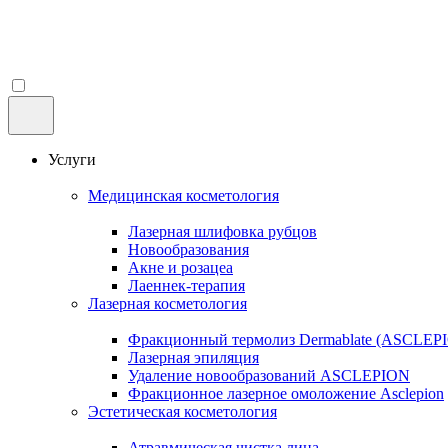
Услуги
Медицинская косметология
Лазерная шлифовка рубцов
Новообразования
Акне и розацеа
Лаеннек-терапия
Лазерная косметология
Фракционный термолиз Dermablate (ASCLEP
Лазерная эпиляция
Удаление новообразований ASCLEPION
Фракционное лазерное омоложение Asclepion
Эстетическая косметология
Атравмическая чистка лица