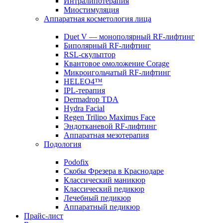
Интралипотерапия
Миостимуляция
Аппаратная косметология лица
Duet V — монополярный RF-лифтинг
Биполярный RF-лифтинг
RSL-скульптор
Квантовое омоложение Corage
Микроигольчатый RF-лифтинг
HELEO4™
IPL-терапия
Dermadrop TDA
Hydra Facial
Regen Trilipo Maximus Face
Эндотканевой RF-лифтинг
Аппаратная мезотерапия
Подология
Podofix
Скобы Фрезера в Краснодаре
Классический маникюр
Классический педикюр
Лечебный педикюр
Аппаратный педикюр
Прайс-лист