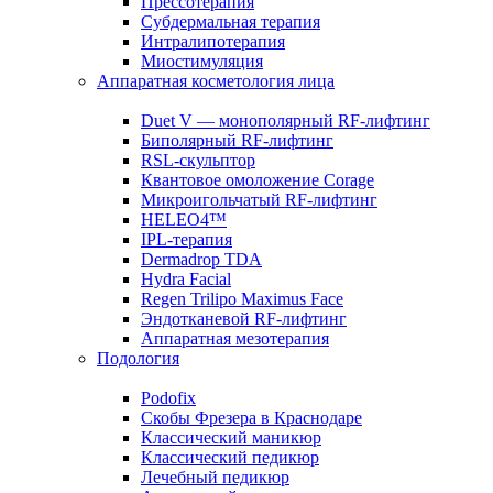
Прессотерапия
Субдермальная терапия
Интралипотерапия
Миостимуляция
Аппаратная косметология лица
Duet V — монополярный RF-лифтинг
Биполярный RF-лифтинг
RSL-скульптор
Квантовое омоложение Corage
Микроигольчатый RF-лифтинг
HELEO4™
IPL-терапия
Dermadrop TDA
Hydra Facial
Regen Trilipo Maximus Face
Эндотканевой RF-лифтинг
Аппаратная мезотерапия
Подология
Podofix
Скобы Фрезера в Краснодаре
Классический маникюр
Классический педикюр
Лечебный педикюр