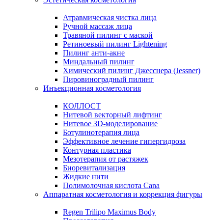
Атравмическая чистка лица
Ручной массаж лица
Травяной пилинг с маской
Ретиноевый пилинг Lightening
Пилинг анти-акне
Миндальный пилинг
Химический пилинг Джесснера (Jessner)
Пировиноградный пилинг
Инъекционная косметология
КОЛЛОСТ
Нитевой векторный лифтинг
Нитевое 3D-моделирование
Ботулинотерапия лица
Эффективное лечение гипергидроза
Контурная пластика
Мезотерапия от растяжек
Биоревитализация
Жидкие нити
Полимолочная кислота Cana
Аппаратная косметология и коррекция фигуры
Regen Trilipo Maximus Body