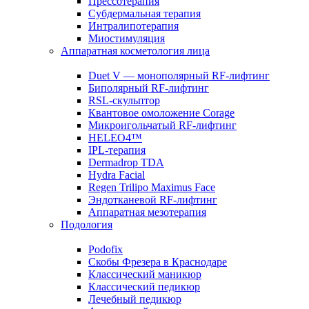
Прессотерапия
Субдермальная терапия
Интралипотерапия
Миостимуляция
Аппаратная косметология лица
Duet V — монополярный RF-лифтинг
Биполярный RF-лифтинг
RSL-скульптор
Квантовое омоложение Corage
Микроигольчатый RF-лифтинг
HELEO4™
IPL-терапия
Dermadrop TDA
Hydra Facial
Regen Trilipo Maximus Face
Эндотканевой RF-лифтинг
Аппаратная мезотерапия
Подология
Podofix
Скобы Фрезера в Краснодаре
Классический маникюр
Классический педикюр
Лечебный педикюр