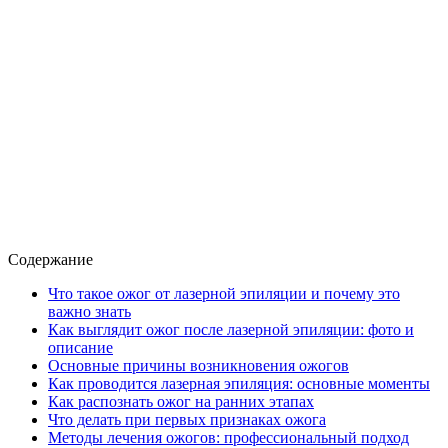
Содержание
Что такое ожог от лазерной эпиляции и почему это
важно знать
Как выглядит ожог после лазерной эпиляции: фото и
описание
Основные причины возникновения ожогов
Как проводится лазерная эпиляция: основные моменты
Как распознать ожог на ранних этапах
Что делать при первых признаках ожога
Методы лечения ожогов: профессиональный подход