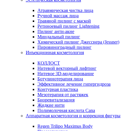
Атравмическая чистка лица
Ручной массаж лица
Травяной пилинг с маской
Ретиноевый пилинг Lightening
Пилинг анти-акне
Миндальный пилинг
Химический пилинг Джесснера (Jessner)
Пировиноградный пилинг
Инъекционная косметология
КОЛЛОСТ
Нитевой векторный лифтинг
Нитевое 3D-моделирование
Ботулинотерапия лица
Эффективное лечение гипергидроза
Контурная пластика
Мезотерапия от растяжек
Биоревитализация
Жидкие нити
Полимолочная кислота Cana
Аппаратная косметология и коррекция фигуры
Regen Trilipo Maximus Body