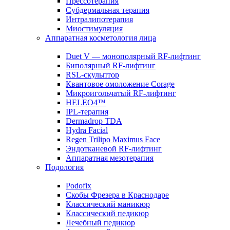
Прессотерапия
Субдермальная терапия
Интралипотерапия
Миостимуляция
Аппаратная косметология лица
Duet V — монополярный RF-лифтинг
Биполярный RF-лифтинг
RSL-скульптор
Квантовое омоложение Corage
Микроигольчатый RF-лифтинг
HELEO4™
IPL-терапия
Dermadrop TDA
Hydra Facial
Regen Trilipo Maximus Face
Эндотканевой RF-лифтинг
Аппаратная мезотерапия
Подология
Podofix
Скобы Фрезера в Краснодаре
Классический маникюр
Классический педикюр
Лечебный педикюр