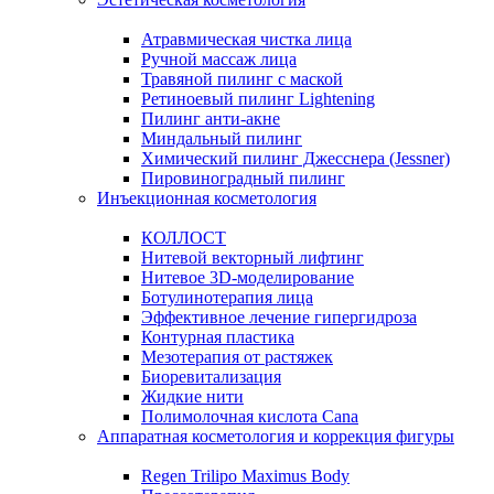
Атравмическая чистка лица
Ручной массаж лица
Травяной пилинг с маской
Ретиноевый пилинг Lightening
Пилинг анти-акне
Миндальный пилинг
Химический пилинг Джесснера (Jessner)
Пировиноградный пилинг
Инъекционная косметология
КОЛЛОСТ
Нитевой векторный лифтинг
Нитевое 3D-моделирование
Ботулинотерапия лица
Эффективное лечение гипергидроза
Контурная пластика
Мезотерапия от растяжек
Биоревитализация
Жидкие нити
Полимолочная кислота Cana
Аппаратная косметология и коррекция фигуры
Regen Trilipo Maximus Body