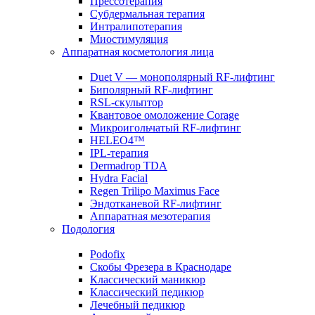
Прессотерапия
Субдермальная терапия
Интралипотерапия
Миостимуляция
Аппаратная косметология лица
Duet V — монополярный RF-лифтинг
Биполярный RF-лифтинг
RSL-скульптор
Квантовое омоложение Corage
Микроигольчатый RF-лифтинг
HELEO4™
IPL-терапия
Dermadrop TDA
Hydra Facial
Regen Trilipo Maximus Face
Эндотканевой RF-лифтинг
Аппаратная мезотерапия
Подология
Podofix
Скобы Фрезера в Краснодаре
Классический маникюр
Классический педикюр
Лечебный педикюр