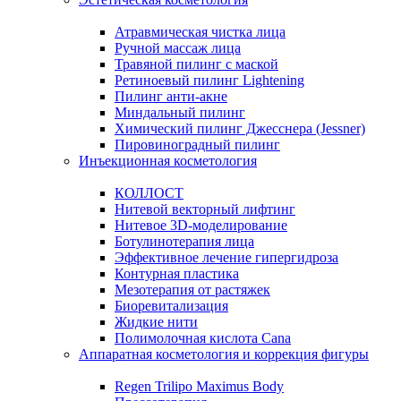
Атравмическая чистка лица
Ручной массаж лица
Травяной пилинг с маской
Ретиноевый пилинг Lightening
Пилинг анти-акне
Миндальный пилинг
Химический пилинг Джесснера (Jessner)
Пировиноградный пилинг
Инъекционная косметология
КОЛЛОСТ
Нитевой векторный лифтинг
Нитевое 3D-моделирование
Ботулинотерапия лица
Эффективное лечение гипергидроза
Контурная пластика
Мезотерапия от растяжек
Биоревитализация
Жидкие нити
Полимолочная кислота Cana
Аппаратная косметология и коррекция фигуры
Regen Trilipo Maximus Body