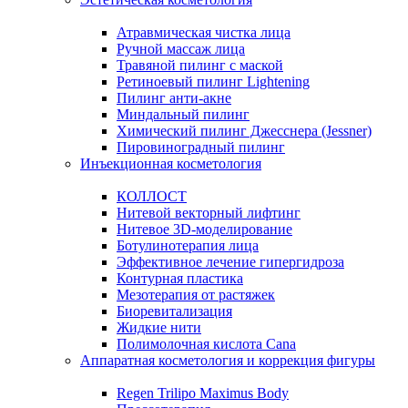
Атравмическая чистка лица
Ручной массаж лица
Травяной пилинг с маской
Ретиноевый пилинг Lightening
Пилинг анти-акне
Миндальный пилинг
Химический пилинг Джесснера (Jessner)
Пировиноградный пилинг
Инъекционная косметология
КОЛЛОСТ
Нитевой векторный лифтинг
Нитевое 3D-моделирование
Ботулинотерапия лица
Эффективное лечение гипергидроза
Контурная пластика
Мезотерапия от растяжек
Биоревитализация
Жидкие нити
Полимолочная кислота Cana
Аппаратная косметология и коррекция фигуры
Regen Trilipo Maximus Body