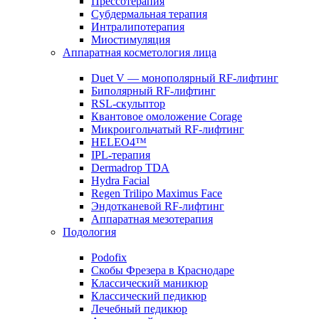
Прессотерапия
Субдермальная терапия
Интралипотерапия
Миостимуляция
Аппаратная косметология лица
Duet V — монополярный RF-лифтинг
Биполярный RF-лифтинг
RSL-скульптор
Квантовое омоложение Corage
Микроигольчатый RF-лифтинг
HELEO4™
IPL-терапия
Dermadrop TDA
Hydra Facial
Regen Trilipo Maximus Face
Эндотканевой RF-лифтинг
Аппаратная мезотерапия
Подология
Podofix
Скобы Фрезера в Краснодаре
Классический маникюр
Классический педикюр
Лечебный педикюр