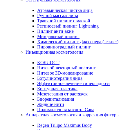
Атравмическая чистка лица
Ручной массаж лица
Травяной пилинг с маской
Ретиноевый пилинг Lightening
Пилинг анти-акне
Миндальный пилинг
Химический пилинг Джесснера (Jessner)
Пировиноградный пилинг
Инъекционная косметология
КОЛЛОСТ
Нитевой векторный лифтинг
Нитевое 3D-моделирование
Ботулинотерапия лица
Эффективное лечение гипергидроза
Контурная пластика
Мезотерапия от растяжек
Биоревитализация
Жидкие нити
Полимолочная кислота Cana
Аппаратная косметология и коррекция фигуры
Regen Trilipo Maximus Body