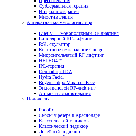
Прессотерапия
Субдермальная терапия
Интралипотерапия
Миостимуляция
Аппаратная косметология лица
Duet V — монополярный RF-лифтинг
Биполярный RF-лифтинг
RSL-скульптор
Квантовое омоложение Corage
Микроигольчатый RF-лифтинг
HELEO4™
IPL-терапия
Dermadrop TDA
Hydra Facial
Regen Trilipo Maximus Face
Эндотканевой RF-лифтинг
Аппаратная мезотерапия
Подология
Podofix
Скобы Фрезера в Краснодаре
Классический маникюр
Классический педикюр
Лечебный педикюр