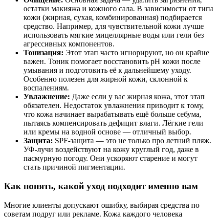
остатки макияжа и кожного сала. В зависимости от типа
кожи (жирная, сухая, комбинированная) подбирается
средство. Например, для чувствительной кожи лучше
использовать мягкие мицеллярные воды или гели без
агрессивных компонентов.
Тонизация:
Этот этап часто игнорируют, но он крайне
важен. Тоник помогает восстановить pH кожи после
умывания и подготовить её к дальнейшему уходу.
Особенно полезен для жирной кожи, склонной к
воспалениям.
Увлажнение:
Даже если у вас жирная кожа, этот этап
обязателен. Недостаток увлажнения приводит к тому,
что кожа начинает вырабатывать ещё больше себума,
пытаясь компенсировать дефицит влаги. Лёгкие гели
или кремы на водной основе — отличный выбор.
Защита:
SPF-защита — это не только про летний пляж.
УФ-лучи воздействуют на кожу круглый год, даже в
пасмурную погоду. Они ускоряют старение и могут
стать причиной пигментации.
Как понять, какой уход подходит именно вам
Многие клиенты допускают ошибку, выбирая средства по
советам подруг или рекламе. Кожа каждого человека