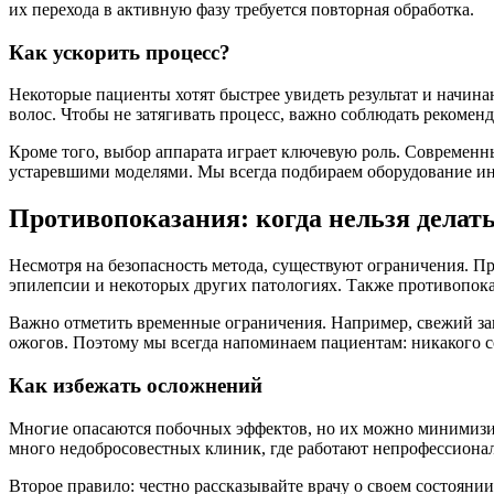
их перехода в активную фазу требуется повторная обработка.
Как ускорить процесс?
Некоторые пациенты хотят быстрее увидеть результат и начина
волос. Чтобы не затягивать процесс, важно соблюдать рекоме
Кроме того, выбор аппарата играет ключевую роль. Современн
устаревшими моделями. Мы всегда подбираем оборудование ин
Противопоказания: когда нельзя делат
Несмотря на безопасность метода, существуют ограничения. Пре
эпилепсии и некоторых других патологиях. Также противопока
Важно отметить временные ограничения. Например, свежий заг
ожогов. Поэтому мы всегда напоминаем пациентам: никакого со
Как избежать осложнений
Многие опасаются побочных эффектов, но их можно минимизиро
много недобросовестных клиник, где работают непрофессионал
Второе правило: честно рассказывайте врачу о своем состоянии