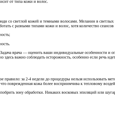
исит от типа кожи и волос.
ди со светлой кожей и темными волосами. Меланин в светлых ил
ботать с разными типами кожи и волос, хотя количество сеансов
ность;
ность.
 Задача врача — оценить ваши индивидуальные особенности и о
о здесь важно соблюдать осторожность, особенно если речь идет
ое правило: за 2-4 недели до процедуры нельзя использовать ме
что поврежденная кожа более восприимчива к тепловому воздей
 побрить зону обработки. Никаких восковых эпиляций или шугар