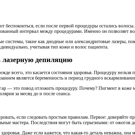
ют беспокоиться, если после первой процедуры остались волосы
ндованный интервал между процедурами. Именно он позволяет во
ые системы, такие как диодные или александритовые лазеры, п
дивидуально, учитывая тип кожи и волос пациента.
ь лазерную депиляцию
жде всего, это касается состояния здоровья. Процедуру нельзя 
занием является беременность и период грудного вскармливания
ар — это повод отложить процедуру. Почему? Пигмент в коже м
лярия за месяц до и после сеанса.
вать, если следовать простым правилам. Первое: доверяйте пр
ьные мастера. Последствия могут быть серьезными: от ожогов д
 здоровья. Даже если кажется, что какая-то деталь неважна, она