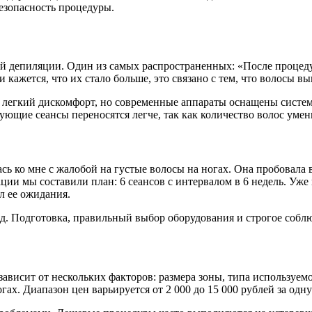
езопасность процедуры.
й депиляции. Один из самых распространенных: «После процедур
кажется, что их стало больше, это связано с тем, что волосы вы
ь легкий дискомфорт, но современные аппараты оснащены систе
ющие сеансы переносятся легче, так как количество волос умен
сь ко мне с жалобой на густые волосы на ногах. Она пробовала
и мы составили план: 6 сеансов с интервалом в 6 недель. Уже 
ел ее ожидания.
од. Подготовка, правильный выбор оборудования и строгое собл
висит от нескольких факторов: размера зоны, типа используем
ах. Диапазон цен варьируется от 2 000 до 15 000 рублей за одну