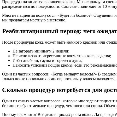
Процедура начинается с очищения кожи. Мы используем специа
распределиться по поверхности. Сам сеанс занимает от 10 мину
Многие пациенты волнуются: «Будет ли больно?» Ощущения и
мы предлагаем местную анестезию.
Реабилитационный период: чего ожида
После процедуры кожа может быть немного красной или отекше
Не загорать минимум 2 недели;
Не использовать агрессивные косметические средства;
Избегать бани, сауны и горячего душа;
Наносить успокаивающие кремы, если это рекомендовано
Один из частых вопросов: «Когда выпадут волосы?» В среднем 
только после нескольких сеансов, поскольку волосы находятся н
Сколько процедур потребуется для дост
Один из самых частых вопросов, которые мне задают пациенты
бикини требуют меньше процедур, чем ноги или спина. Обычно т
Почему так много? Все дело в циклах роста волос. Лазер возд