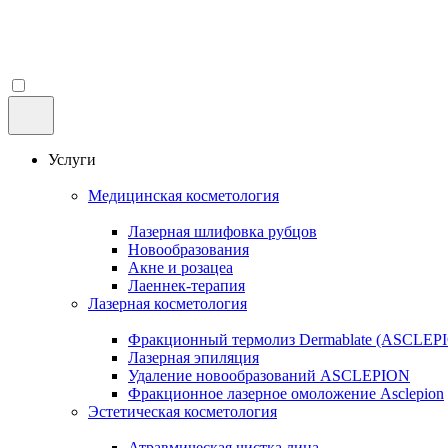
Услуги
Медицинская косметология
Лазерная шлифовка рубцов
Новообразования
Акне и розацеа
Лаеннек-терапия
Лазерная косметология
Фракционный термолиз Dermablate (ASCLEP
Лазерная эпиляция
Удаление новообразований ASCLEPION
Фракционное лазерное омоложение Asclepion
Эстетическая косметология
Атравмическая чистка лица