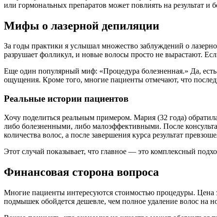
или гормональных препаратов может повлиять на результат и б
Мифы о лазерной депиляции
За годы практики я услышал множество заблуждений о лазерно
разрушает фолликул, и новые волосы просто не вырастают. Если 
Еще один популярный миф: «Процедура болезненная.» Да, ест
ощущения. Кроме того, многие пациенты отмечают, что последу
Реальные истории пациентов
Хочу поделиться реальным примером. Мария (32 года) обратила
либо болезненными, либо малоэффективными. После консультаци
количества волос, а после завершения курса результат превзош
Этот случай показывает, что главное — это комплексный подх
Финансовая сторона вопроса
Многие пациенты интересуются стоимостью процедуры. Цена за
подмышек обойдется дешевле, чем полное удаление волос на ног