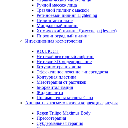
Ручной массаж лица
Травяной пилинг с маской
Ретиноевый пилинг Lightening
Пилинг анти-акне
Миндальный пилинг
Химический пилинг Джесснера (Jessner)
Пировиноградный пилинг
Инъекционная косметология
КОЛЛОСТ
Нитевой векторный лифтинг
Нитевое 3D-моделирование
Ботулинотерапия лица
Эффективное лечение гипергидроза
Контурная пластика
Мезотерапия от растяжек
Биоревитализация
Жидкие нити
Полимолочная кислота Cana
Аппаратная косметология и коррекция фигуры
Regen Trilipo Maximus Body
Прессотерапия
Субдермальная терапия