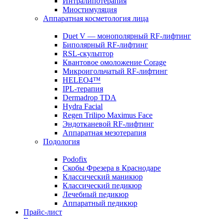
Интралипотерапия
Миостимуляция
Аппаратная косметология лица
Duet V — монополярный RF-лифтинг
Биполярный RF-лифтинг
RSL-скульптор
Квантовое омоложение Corage
Микроигольчатый RF-лифтинг
HELEO4™
IPL-терапия
Dermadrop TDA
Hydra Facial
Regen Trilipo Maximus Face
Эндотканевой RF-лифтинг
Аппаратная мезотерапия
Подология
Podofix
Скобы Фрезера в Краснодаре
Классический маникюр
Классический педикюр
Лечебный педикюр
Аппаратный педикюр
Прайс-лист