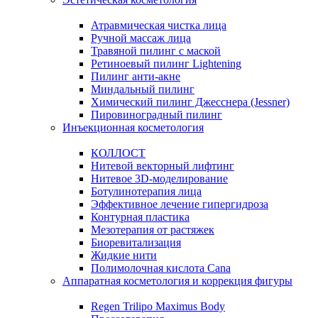
Атравмическая чистка лица
Ручной массаж лица
Травяной пилинг с маской
Ретиноевый пилинг Lightening
Пилинг анти-акне
Миндальный пилинг
Химический пилинг Джесснера (Jessner)
Пировиноградный пилинг
Инъекционная косметология
КОЛЛОСТ
Нитевой векторный лифтинг
Нитевое 3D-моделирование
Ботулинотерапия лица
Эффективное лечение гипергидроза
Контурная пластика
Мезотерапия от растяжек
Биоревитализация
Жидкие нити
Полимолочная кислота Cana
Аппаратная косметология и коррекция фигуры
Regen Trilipo Maximus Body