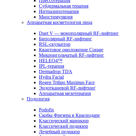
Прессотерапия
Субдермальная терапия
Интралипотерапия
Миостимуляция
Аппаратная косметология лица
Duet V — монополярный RF-лифтинг
Биполярный RF-лифтинг
RSL-скульптор
Квантовое омоложение Corage
Микроигольчатый RF-лифтинг
HELEO4™
IPL-терапия
Dermadrop TDA
Hydra Facial
Regen Trilipo Maximus Face
Эндотканевой RF-лифтинг
Аппаратная мезотерапия
Подология
Podofix
Скобы Фрезера в Краснодаре
Классический маникюр
Классический педикюр
Лечебный педикюр