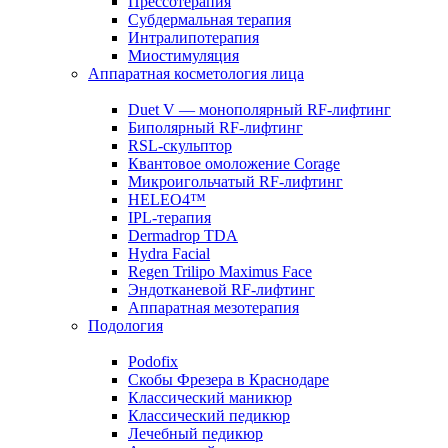
Прессотерапия
Субдермальная терапия
Интралипотерапия
Миостимуляция
Аппаратная косметология лица
Duet V — монополярный RF-лифтинг
Биполярный RF-лифтинг
RSL-скульптор
Квантовое омоложение Corage
Микроигольчатый RF-лифтинг
HELEO4™
IPL-терапия
Dermadrop TDA
Hydra Facial
Regen Trilipo Maximus Face
Эндотканевой RF-лифтинг
Аппаратная мезотерапия
Подология
Podofix
Скобы Фрезера в Краснодаре
Классический маникюр
Классический педикюр
Лечебный педикюр