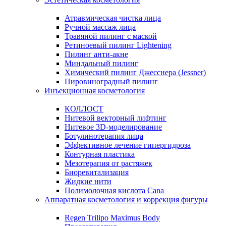
Атравмическая чистка лица
Ручной массаж лица
Травяной пилинг с маской
Ретиноевый пилинг Lightening
Пилинг анти-акне
Миндальный пилинг
Химический пилинг Джесснера (Jessner)
Пировиноградный пилинг
Инъекционная косметология
КОЛЛОСТ
Нитевой векторный лифтинг
Нитевое 3D-моделирование
Ботулинотерапия лица
Эффективное лечение гипергидроза
Контурная пластика
Мезотерапия от растяжек
Биоревитализация
Жидкие нити
Полимолочная кислота Cana
Аппаратная косметология и коррекция фигуры
Regen Trilipo Maximus Body