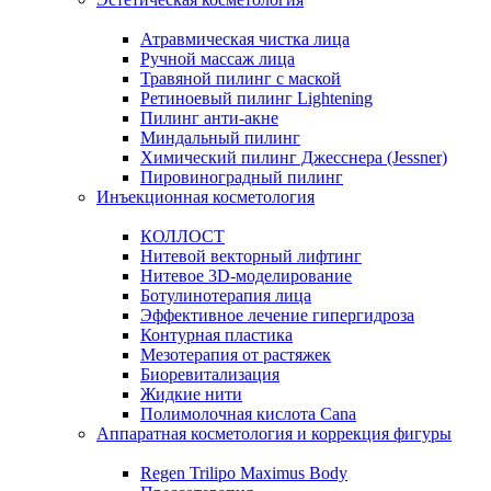
Атравмическая чистка лица
Ручной массаж лица
Травяной пилинг с маской
Ретиноевый пилинг Lightening
Пилинг анти-акне
Миндальный пилинг
Химический пилинг Джесснера (Jessner)
Пировиноградный пилинг
Инъекционная косметология
КОЛЛОСТ
Нитевой векторный лифтинг
Нитевое 3D-моделирование
Ботулинотерапия лица
Эффективное лечение гипергидроза
Контурная пластика
Мезотерапия от растяжек
Биоревитализация
Жидкие нити
Полимолочная кислота Cana
Аппаратная косметология и коррекция фигуры
Regen Trilipo Maximus Body