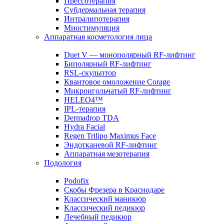
Прессотерапия
Субдермальная терапия
Интралипотерапия
Миостимуляция
Аппаратная косметология лица
Duet V — монополярный RF-лифтинг
Биполярный RF-лифтинг
RSL-скульптор
Квантовое омоложение Corage
Микроигольчатый RF-лифтинг
HELEO4™
IPL-терапия
Dermadrop TDA
Hydra Facial
Regen Trilipo Maximus Face
Эндотканевой RF-лифтинг
Аппаратная мезотерапия
Подология
Podofix
Скобы Фрезера в Краснодаре
Классический маникюр
Классический педикюр
Лечебный педикюр