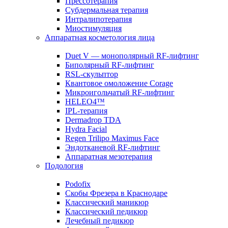
Прессотерапия
Субдермальная терапия
Интралипотерапия
Миостимуляция
Аппаратная косметология лица
Duet V — монополярный RF-лифтинг
Биполярный RF-лифтинг
RSL-скульптор
Квантовое омоложение Corage
Микроигольчатый RF-лифтинг
HELEO4™
IPL-терапия
Dermadrop TDA
Hydra Facial
Regen Trilipo Maximus Face
Эндотканевой RF-лифтинг
Аппаратная мезотерапия
Подология
Podofix
Скобы Фрезера в Краснодаре
Классический маникюр
Классический педикюр
Лечебный педикюр