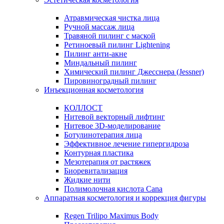
Атравмическая чистка лица
Ручной массаж лица
Травяной пилинг с маской
Ретиноевый пилинг Lightening
Пилинг анти-акне
Миндальный пилинг
Химический пилинг Джесснера (Jessner)
Пировиноградный пилинг
Инъекционная косметология
КОЛЛОСТ
Нитевой векторный лифтинг
Нитевое 3D-моделирование
Ботулинотерапия лица
Эффективное лечение гипергидроза
Контурная пластика
Мезотерапия от растяжек
Биоревитализация
Жидкие нити
Полимолочная кислота Cana
Аппаратная косметология и коррекция фигуры
Regen Trilipo Maximus Body