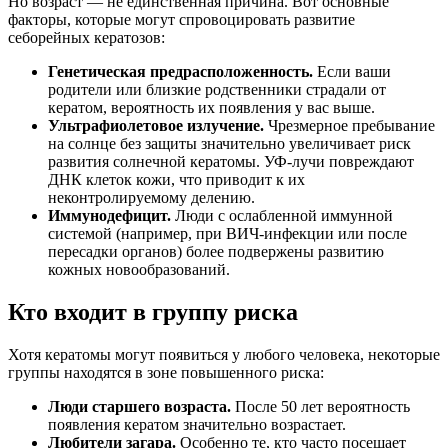
Но возраст — не единственная причина. Вот основные
факторы, которые могут спровоцировать развитие
себорейных кератозов:
Генетическая предрасположенность.
Если ваши
родители или близкие родственники страдали от
кератом, вероятность их появления у вас выше.
Ультрафиолетовое излучение.
Чрезмерное пребывание
на солнце без защиты значительно увеличивает риск
развития солнечной кератомы. УФ-лучи повреждают
ДНК клеток кожи, что приводит к их
неконтролируемому делению.
Иммунодефицит.
Люди с ослабленной иммунной
системой (например, при ВИЧ-инфекции или после
пересадки органов) более подвержены развитию
кожных новообразований.
Кто входит в группу риска
Хотя кератомы могут появиться у любого человека, некоторые
группы находятся в зоне повышенного риска:
Люди старшего возраста.
После 50 лет вероятность
появления кератом значительно возрастает.
Любители загара.
Особенно те, кто часто посещает